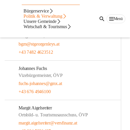
Gemeinderäte
Bürgerservice
Geschäftsführender Gemeinderat
Politik & Verwaltung
Menü
Unsere Gemeinde
Wirtschaft & Tourismus
Alois Mellmer
Bürgermeister, ÖVP
bgm@stgeorgenleys.at
+43 7482 4623512
Johannes Fuchs
Vizebürgermeister, ÖVP
fuchs-johannes@gmx.at
+43 676 4946100
Margit Aigelsreiter
Ortsbild- u. Tourismusausschuss, ÖVP
margit.aigelsreiter@versfinanz.at