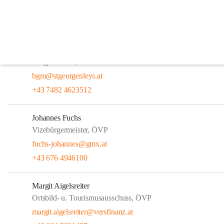
Gemeinderäte
Geschäftsführender Gemeinderat
Alois Mellmer
Bürgermeister, ÖVP
bgm@stgeorgenleys.at
+43 7482 4623512
Johannes Fuchs
Vizebürgermeister, ÖVP
fuchs-johannes@gmx.at
+43 676 4946100
Margit Aigelsreiter
Ortsbild- u. Tourismusausschuss, ÖVP
margit.aigelsreiter@versfinanz.at