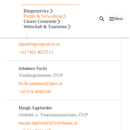
Gemeinderäte
Bürgerservice
Geschäftsführender Gemeinderat
Politik & Verwaltung
Menü
Unsere Gemeinde
Wirtschaft & Tourismus
Alois Mellmer
Bürgermeister, ÖVP
bgm@stgeorgenleys.at
+43 7482 4623512
Johannes Fuchs
Vizebürgermeister, ÖVP
fuchs-johannes@gmx.at
+43 676 4946100
Margit Aigelsreiter
Ortsbild- u. Tourismusausschuss, ÖVP
margit.aigelsreiter@versfinanz.at