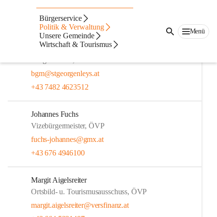
Gemeinderäte
Bürgerservice
Geschäftsführender Gemeinderat
Politik & Verwaltung
Menü
Unsere Gemeinde
Wirtschaft & Tourismus
Alois Mellmer
Bürgermeister, ÖVP
bgm@stgeorgenleys.at
+43 7482 4623512
Johannes Fuchs
Vizebürgermeister, ÖVP
fuchs-johannes@gmx.at
+43 676 4946100
Margit Aigelsreiter
Ortsbild- u. Tourismusausschuss, ÖVP
margit.aigelsreiter@versfinanz.at