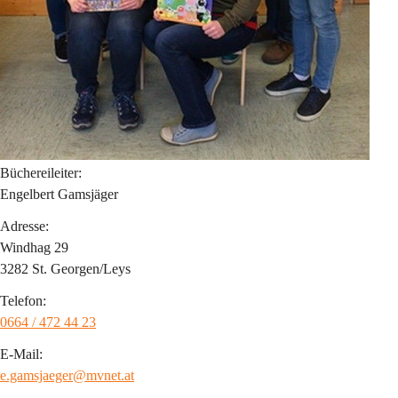
Büchereileiter:
Engelbert Gamsjäger
Adresse:
Windhag 29
3282 St. Georgen/Leys
Telefon:
0664 / 472 44 23
E-Mail:
e.gamsjaeger@mvnet.at