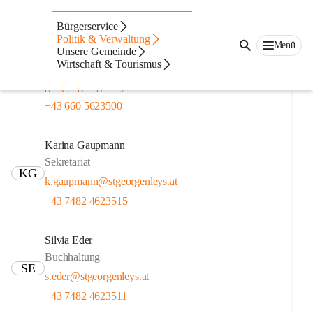
Verwaltung
Bürgerservice
Politik & Verwaltung
Menü
Josef Gamsjaeger
Unsere Gemeinde
Wirtschaft & Tourismus
Amtsleiter
JG
gde@stgeorgenleys.at
+43 660 5623500
Karina Gaupmann
Sekretariat
KG
k.gaupmann@stgeorgenleys.at
+43 7482 4623515
Silvia Eder
Buchhaltung
SE
s.eder@stgeorgenleys.at
+43 7482 4623511